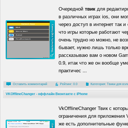
Очередной
твик
для редактир
в различных играх ios, они мо
через доступ в интернет так 
что игры которые работают че
очень трудно но можно, не воз
бывает, нужно лишь только вр
рассказываю вам о новом Gam
0.9, итак что же он вообще ум
практичес ...
Оставить комментарий
Рейтинг: 0.0
Категория:
Твики для взл
VKOfflineChanger - оффлайн Вконтакте с iPhone
VkOfflineChanger Твик с кото
ограничения для приложения VK
же есть дополнительные функц