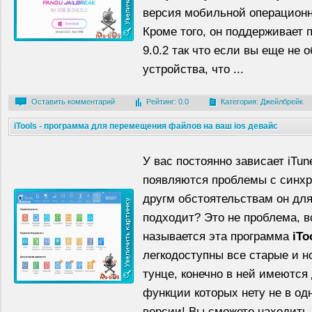
версия мобильной операционн
Кроме того, он поддерживает п
9.0.2 так что если вы еще не 
устройства, что ...
Оставить комментарий
Рейтинг: 0.0
Категория:
Джейлбрейк
iTools - программа для перемещения файлов на ваш ios девайс
У вас постоянно зависает iTun
появляются проблемы с синхр
другм обстоятельствам он для
подходит? Это не проблема, в
называется эта программа
iTo
легкодоступны все старые и н
тунце, конечно в ней имеются
функции которых нету не в о
версии! Вы сможете находить в