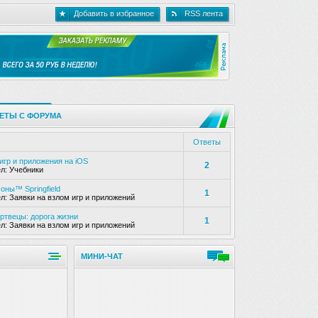
Добавить в избранное
RSS лента
зать рекламу
ЕТЫ С ФОРУМА
Ответы
игр и приложения на iOS
2
л: Учебники
оны™ Springfield
1
л: Заявки на взлом игр и приложений
ртвецы: дорога жизни
1
л: Заявки на взлом игр и приложений
МИНИ-ЧАТ