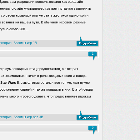
 Здесь вам разрешили воспользоватся как оффлайн
ценным онлайн мультиплеер где вам пртдется выполнять
 со своей командой или же стать жестокой одиночкой и
то встанет на вашем пути. В обычном игровом режиме
пно около 200 ...
тегория:
Взломы игр JB
1
игр сумасшедших птиц продолжается, в этот раз
тих знаменитых птичек в роли звездных воин и теперь
Star Wars II
, смысл игры остался все тот же, нам нужно
сооружениям свиней и так же попадать в них. В этой серии
очень много игрового доната, что предоставляет игрокам
тегория:
Взломы игр без JB
0