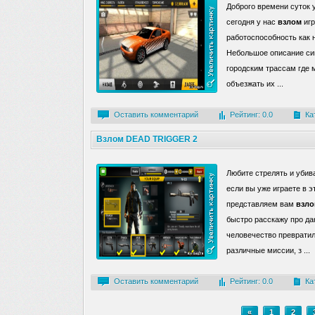
Доброго времени суток 
сегодня у нас
взлом
игр
работоспособность как н
Небольшое описание си
городским трассам где 
объезжать их ...
Оставить комментарий
Рейтинг: 0.0
Ка
Взлом DEAD TRIGGER 2
Любите стрелять и убива
если вы уже играете в э
представляем вам
взл
быстро расскажу про да
человечество превратил
различные миссии, з ...
Оставить комментарий
Рейтинг: 0.0
Ка
«
1
2