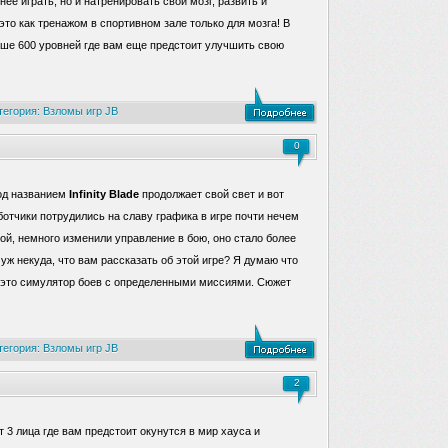
нее играть, но и натренировать свой мозг, развить и
то как тренажом в спортивном зале только для мозга! В
ше 600 уровней где вам еще предстоит улучшить свою
тегория:
Взломы игр JB
0
под названием
Infinity Blade
продолжает свой свет и вот
аботчики потрудились на славу графика в игре почти нечем
ой, немного изменили управление в бою, оно стало более
уж некуда, что вам рассказать об этой игре? Я думаю что
, это симулятор боев с определенными миссиями. Сюжет
тегория:
Взломы игр JB
2
 3 лица где вам предстоит окунутся в мир хауса и