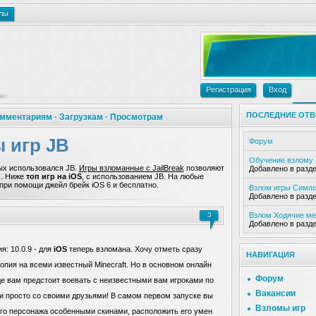
лы
Регистрация
Вход
Зака
ПОСЛЕДНИЕ ОТВ
мментариям
·
Загрузкам
·
Просмотрам
 игр JB
Форум
Обучение взлому 
ых использовался JB.
Игры взломанные с JailBreak
позволяют
Добавлено в разде
х. Ниже
топ игр на iOS
, с использованием JB. На любые
при помощи джейл брейк iOS 6 и бесплатно.
Взлом игры Симпс
Добавлено в разде
3
Взлом Ходячие ме
Добавлено в разде
я: 10.0.9 - для
iOS
теперь взломана. Хочу отметь сразу
НАВИГАЦИЯ
опия на всеми известный Minecraft. Но в основном онлайн
Форум
де вам предстоит воевать с неизвестными вам игроками по
Вакансии
 просто со своими друзьями! В самом первом запуске вы
Взломы игр
го персонажа особенными скинами, расположить его умен