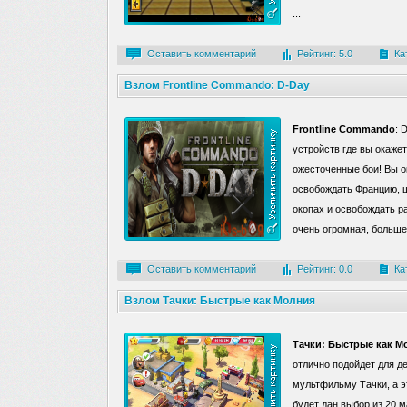
...
Оставить комментарий
Рейтинг: 5.0
Ка
Взлом Frontline Commando: D-Day
Frontline Commando
: 
устройств где вы окажет
ожесточенные бои! Вы о
освобождать Францию, ш
окопах и освобождать р
очень огромная, больше 
Оставить комментарий
Рейтинг: 0.0
Ка
Взлом Тачки: Быстрые как Молния
Тачки: Быстрые как М
отлично подойдет для д
мультфильму Тачки, а эт
будет дан выбор из 20 