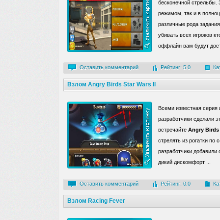
бесконечной стрельбы.
режимом, так и в полно
различные рода задания
убивать всех игроков к
оффлайн вам будут досту
Оставить комментарий
Рейтинг: 5.0
Ка
Взлом Angry Birds Star Wars II
Всеми известная серия 
разработчики сделали э
встречайте
Angry Birds 
стрелять из рогатки по 
разработчики добавили 
дикий дискомфорт ...
Оставить комментарий
Рейтинг: 0.0
Ка
Взлом Racing Fever