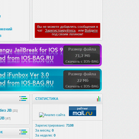
ы
Вы не можете добавлять сообщения в
ожений
чат
Зарегистрируйтесь
или
Войдите
под своим логином!
в
СТАТИСТИКА
без JB
[21]
 JB
[47]
Зарегистрировано:
7108
За месяц:
0
ОК
За неделю:
0