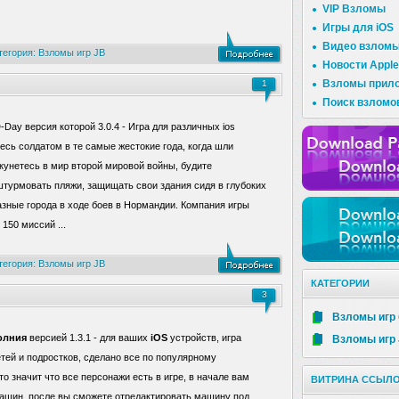
VIP Взломы
Игры для iOS
Видео взлом
тегория:
Взломы игр JB
Новости Apple
Взломы прил
1
Поиск взломо
D-Day версия которой 3.0.4 - Игра для различных ios
есь солдатом в те самые жестокие года, когда шли
кунетесь в мир второй мировой войны, будите
турмовать пляжи, защищать свои здания сидя в глубоких
азные города в ходе боев в Нормандии. Компания игры
150 миссий ...
тегория:
Взломы игр JB
КАТЕГОРИИ
3
Взломы игр 
олния
версией 1.3.1 - для ваших
iOS
устройств, игра
Взломы игр
етей и подростков, сделано все по популярному
о значит что все персонажи есть в игре, в начале вам
ВИТРИНА ССЫЛ
машин, после вы сможете отредактировать машину под