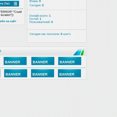
Вчера:
0
ку (5р)
Сегодня:
0
,"ERROR":"Could
 location"})
Онлайн всего:
1
Гостей:
1
ебе на сайт
Пользователей:
0
Сегодня нас посетили:
0
user's
А