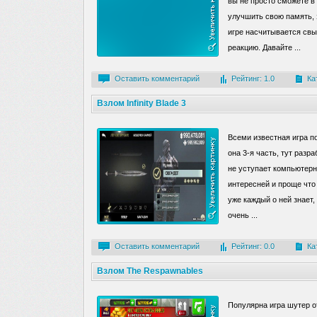
вы не просто сможете в 
улучшить свою память, э
игре насчитывается свы
реакцию. Давайте ...
Оставить комментарий
Рейтинг: 1.0
Ка
Взлом Infinity Blade 3
Всеми известная игра 
она 3-я часть, тут разр
не уступает компьютерн
интересней и проще что 
уже каждый о ней знает
очень ...
Оставить комментарий
Рейтинг: 0.0
Ка
Взлом The Respawnables
Популярна игра шутер от