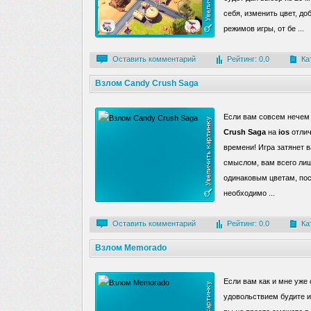
себя, изменить цвет, д
режимов игры, от бе ...
Оставить комментарий
Рейтинг: 0.0
Ка
Взлом Candy Crush Saga
Если вам совсем нечем 
Crush Saga
на
ios
отлич
времени! Игра затянет 
смыслом, вам всего лиш
одинаковым цветам, пос
необходимо ...
Оставить комментарий
Рейтинг: 0.0
Ка
Взлом Memorado
Если вам как и мне уже
удовольствием будите и