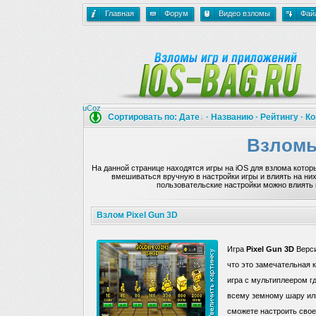
Главная
Форум
Видео взломы
Фай
uCoz
Сортировать по:
Дате
·
Названию
·
Рейтингу
·
Ко
Взломы
На данной странице находятся игры на iOS для взлома котор
вмешиваться вручную в настройки игры и влиять на ни
пользовательские настройки можно влиять 
Взлом Pixel Gun 3D
Игра
Pixel Gun 3D
Верси
что это замечательная к
игра с мультиплеером г
всему земному шару или
сможете настроить свое