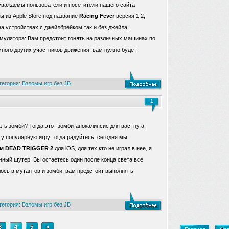
уважаемы пользователи и посетители нашего сайта
ы из Apple Store под название
Racing
Fever
версия 1.2,
а устройствах с джейлбрейком так и без джейла!
мулятора: Вам предстоит гонять на различных машинах по
много других участников движения, вам нужно будет
тегория:
Взломы игр без JB
1
ть зомби? Тогда этот зомби-апокалипсис для вас, ну а
ту популярную игру тогда радуйтесь, сегодня мы
ом
DEAD TRIGGER 2
для iOS, для тех кто не играл в нее, я
нный шутер! Вы остаетесь один после конца света все
ось в мутантов и зомби, вам предстоит выполнять
тегория:
Взломы игр без JB
3
4
5
»