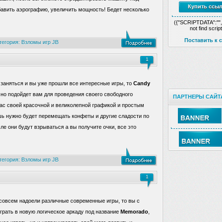
Купить ссыл
обавить аэрографию, увеличить мощность! Бедет несколько
({"SCRIPTDATA":""
not find script
Поставить к с
тегория:
Взломы игр JB
1
заняться и вы уже прошли все интересные игры, то
Candy
но подойдет вам для проведения своего свободного
ПАРТНЕРЫ САЙТ
вас своей красочной и великолепной графикой и простым
ь нужно будет перемещать конфеты и другие сладости по
ле они будут взрываться а вы получите очки, все это
тегория:
Взломы игр JB
1
 совсем надоели различные современные игры, то вы с
грать в новую логическое аркаду под название
Memorado
,